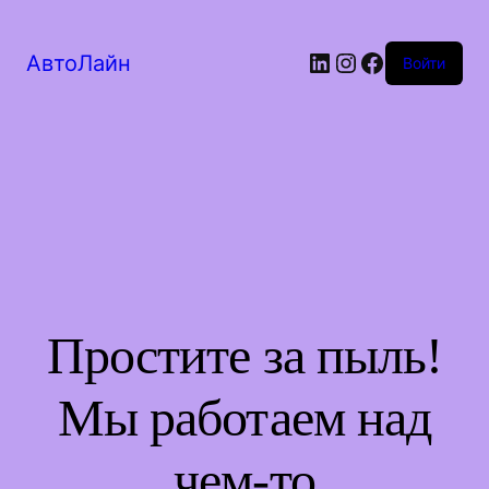
LinkedIn
Instagram
Facebook
АвтоЛайн
Войти
Простите за пыль!
Мы работаем над
чем-то