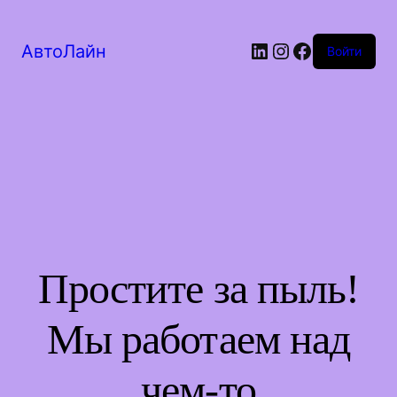
LinkedIn
Instagram
Facebook
АвтоЛайн
Войти
Простите за пыль!
Мы работаем над
чем-то