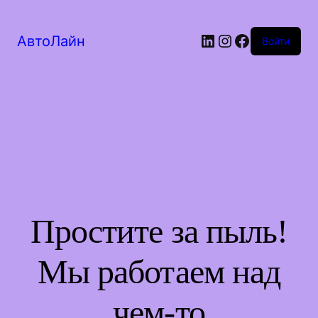
LinkedIn
Instagram
Facebook
АвтоЛайн
Войти
Простите за пыль!
Мы работаем над
чем-то