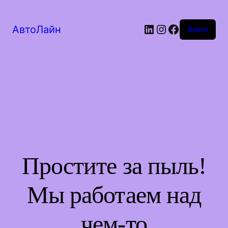
LinkedIn
Instagram
Facebook
АвтоЛайн
Войти
Простите за пыль!
Мы работаем над
чем-то