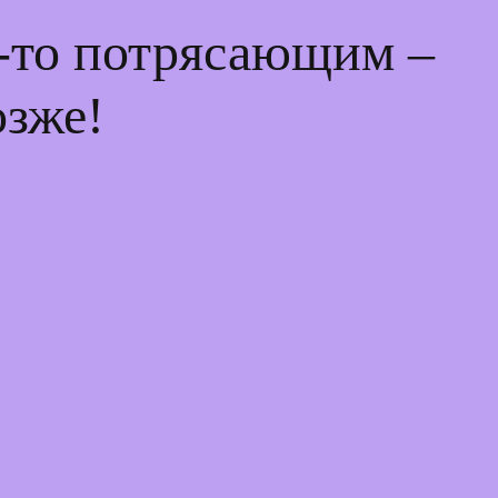
м-то потрясающим –
озже!