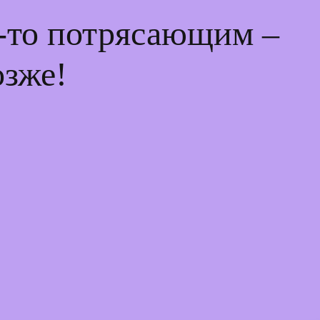
м-то потрясающим –
озже!