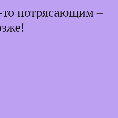
м-то потрясающим –
озже!