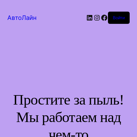
LinkedIn
Instagram
Facebook
АвтоЛайн
Войти
Простите за пыль!
Мы работаем над
чем-то