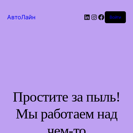
LinkedIn
Instagram
Facebook
АвтоЛайн
Войти
Простите за пыль!
Мы работаем над
чем-то