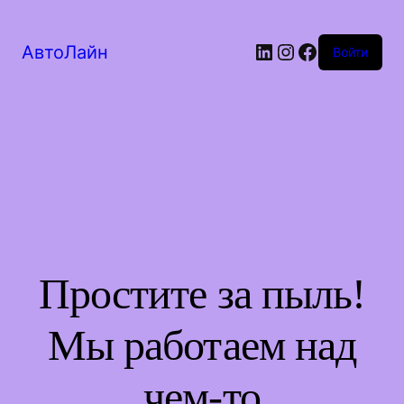
LinkedIn
Instagram
Facebook
АвтоЛайн
Войти
Простите за пыль!
Мы работаем над
чем-то