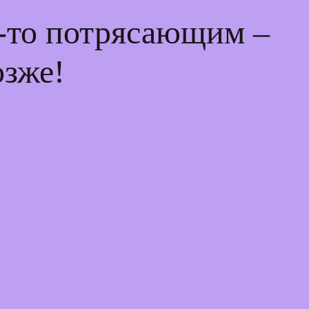
м-то потрясающим –
озже!