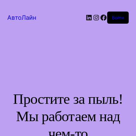
LinkedIn
Instagram
Facebook
АвтоЛайн
Войти
Простите за пыль!
Мы работаем над
чем-то