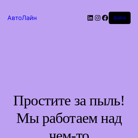
LinkedIn
Instagram
Facebook
АвтоЛайн
Войти
Простите за пыль!
Мы работаем над
чем-то