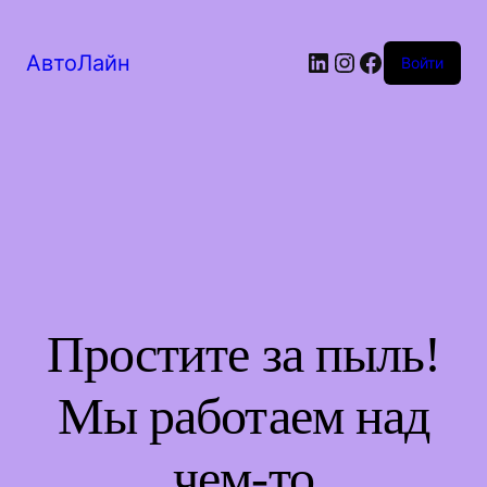
LinkedIn
Instagram
Facebook
АвтоЛайн
Войти
Простите за пыль!
Мы работаем над
чем-то