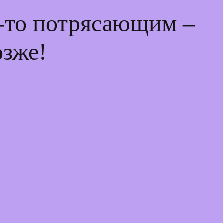
м-то потрясающим –
озже!