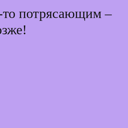
м-то потрясающим –
озже!