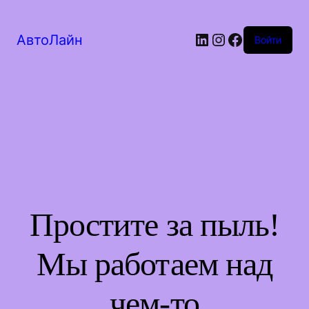
LinkedIn
Instagram
Facebook
АвтоЛайн
Войти
Простите за пыль!
Мы работаем над
чем-то