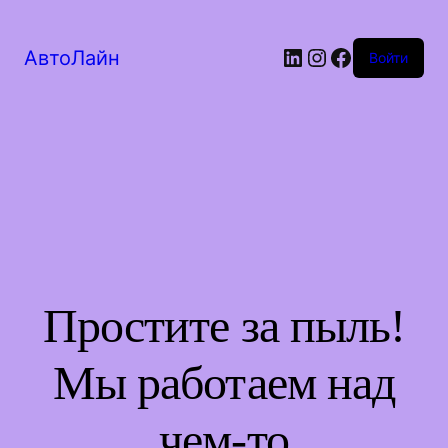
LinkedIn
Instagram
Facebook
АвтоЛайн
Войти
Простите за пыль!
Мы работаем над
чем-то